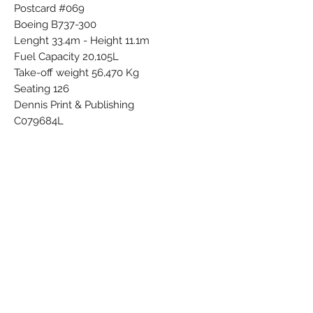
Postcard #069
Boeing B737-300
Lenght 33.4m - Height 11.1m
Fuel Capacity 20,105L
Take-off weight 56,470 Kg
Seating 126
Dennis Print & Publishing
C079684L
///5012491000167
92
DEN-684
Subscribe Form