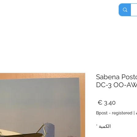
Home
Shop
About
Contact
Sabena Post
DC-3 OO-A
السعر
Bpost - registered
|
الكمية
*